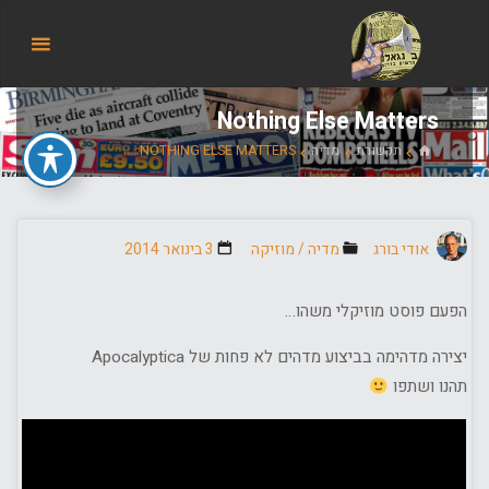
הבלוג
של
אודי
בורג
Nothing Else Matters
בית
תקשורת
מדיה
NOTHING ELSE MATTERS
אודי בורג
מדיה
/
מוזיקה
3 בינואר 2014
הפעם פוסט מוזיקלי משהו…
יצירה מדהימה בביצוע מדהים לא פחות של Apocalyptica
תהנו ושתפו