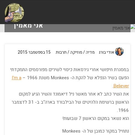
הבלוג
של
אודי
אני מאמין
בורג
בית
תקשורת
מדיה
אני מאמין
אודי בורג
מדיה
/
מוזיקה
/
תרבות
15 בספטמבר 2015
במסגרת חיפושי אחרי גירסאות כיסוי לשירים מפורסמים התמקדתי
הפעם בשיר הנפלא של להקת ה- Monkees משנת 1966 –
I'm a
.
Believer
את השיר כתב לא אחר מאשר ניל דיאמונד והשיר הגיע למקום
הראשון ברשימת הלהיטים של הבילבורד בארה"ב ב- 31 לדצמבר
1966.
הוא נשאר במקום הראשון 7 שבועות!
נתחיל במקור כמובן של ה- Monkees