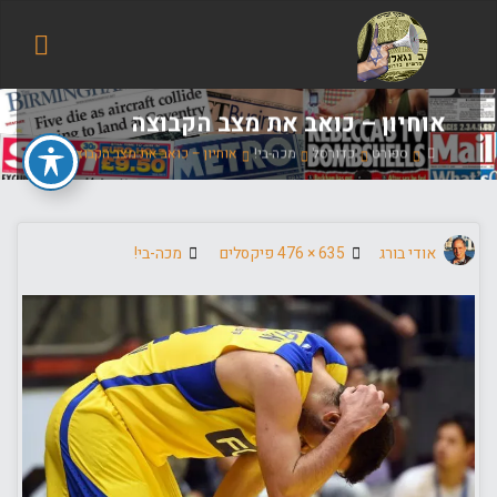
הבלוג
של
אודי
בורג
אוחיון – כואב את מצב הקבוצה
בית
ספורט
כדורסל
מכה-בי!
אוחיון – כואב את מצב הקבוצה
גודל
אודי בורג
635 × 476
פיקסלים
מכה-בי!
מלא