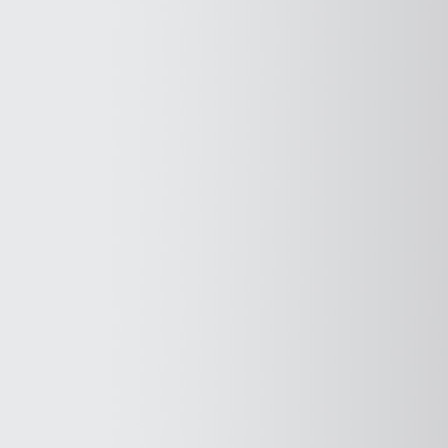
המבורגר
במסעדה?"