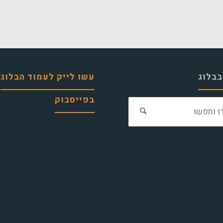
בבלוג
עשו לייק לעמוד הבלוג
בפייסבוק
חפש
את: