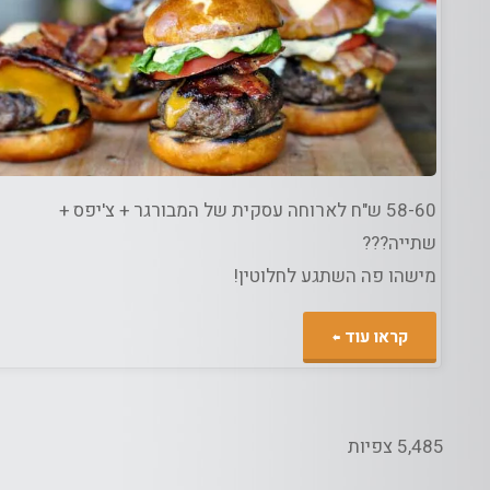
ג
מזון
/
צרכנות
58-60 ש"ח לארוחה עסקית של המבורגר + צ'יפס +
שתייה???
מישהו פה השתגע לחלוטין!
"כמה
קראו עוד
צריך
לעלות
5,485 צפיות