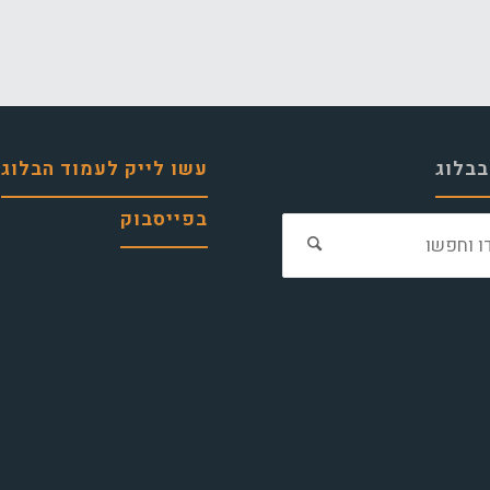
בבלוג
עשו לייק לעמוד הבלוג
בפייסבוק
חפש
את: