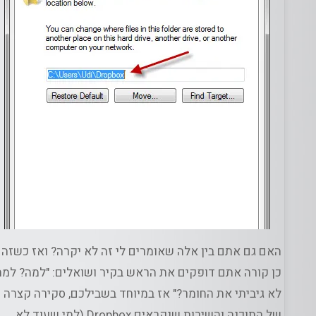
ג
האם גם אתם בין אלה שאומרים לי זה לא יקרה? ואז כשזה
כן קורה אתם דופקים את הראש בקיר ושואלים: "למה? למה
לא גיביתי את החומר?" אז במיוחד בשבילכם, סקירה קצרה
של התוכנה והשירות שנקראים Dropbox (למי שעוד לא