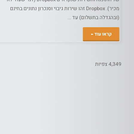
מכיר). Dropbox זהו שירות גיבוי וסנכרון נתונים בחינם
(ובהגדלה בתשלום) עד …
"פתרון
קראו עוד
גיבוי
אונליין
4,349 צפיות
בחינם
למידע
שלכם"