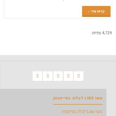
"הסמארטפון
קראו עוד
הבא…
התלבטות"
4,729 צפיות
עשו LIKE לבלוג בפייסבוק
עשו Like לבלוג בפייסבוק