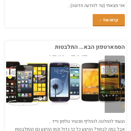
אני מצאתי (עד להודעה חדשה)…
חודשי
שימוש"
"ביקורת
קראו עוד
משתמש
LG
הסמארטפון הבא… התלבטות
G2"
מחשבים
/
GALAXY
SMARTPH
מארטפון
הגעתי להחלטה להחליף מכשיר טלפון נייד…
אבל במה לבחור? ההיצע כל כך גדול וכמו ההיצע גם ההתלבטות