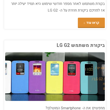
בקורת משתמש לאחר מספר חודשי שימוש היא תמיד יעילה יותר
אז לפניכם ביקורת חוזרת על ה- LG G2
"ביקורת
קראו עוד
משתמש
חוזרת
ביקורת משתמש LG G2
–
LG
מחשבים
/
G2
/
LG G2
/
S
קורת
–
חכם
לאחר
כ-5
מחפשים את ה- Smartphone המושלם?