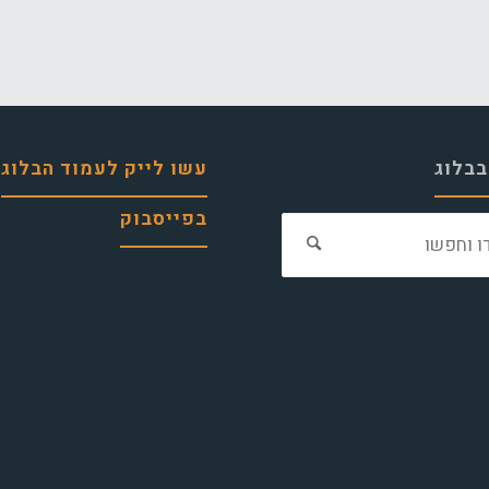
בבלוג
עשו לייק לעמוד הבלוג
בפייסבוק
חפש
את: