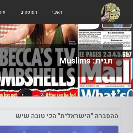
ראשי
הפוסטים
אוד
הבלוג
של
אודי
בורג
תגית:
Muslims
ההסברה "הישראלית" הכי טובה שיש