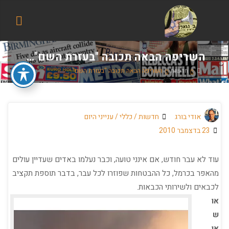
הבלוג
של
אודי
בורג
השריפה הבאה תכובה "בעזרת השם"…
בית
חדשות
השריפה הבאה תכובה "בעזרת השם"…
אודי בורג
חדשות
/
כללי
/
ענייני היום
23 בדצמבר 2010
עוד לא עבר חודש, אם אינני טועה, וכבר נעלמו באדים שעדיין עולים
מהאפר בכרמל, כל ההבטחות שפוזרו לכל עבר, בדבר תוספת תקציב
לכבאים ולשירותי הכבאות.
או
ש
או