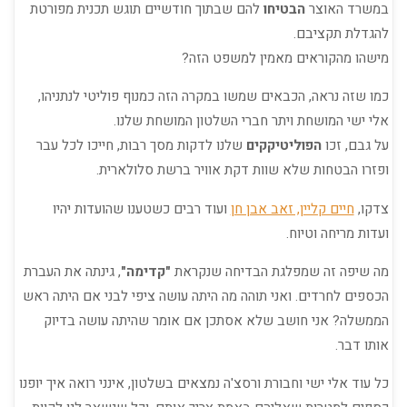
במשרד האוצר
הבטיחו
להם שבתוך חודשיים תוגש תכנית מפורטת
להגדלת תקציבם.
מישהו מהקוראים מאמין למשפט הזה?
כמו שזה נראה, הכבאים שמשו במקרה הזה כמנוף פוליטי לנתניהו,
אלי ישי המושחת ויתר חברי השלטון המושחת שלנו.
על גבם, זכו
הפוליטיקקים
שלנו לדקות מסך רבות, חייכו לכל עבר
ופזרו הבטחות שלא שוות דקת אוויר ברשת סלולארית.
צדקו,
חיים קליין, זאב אבן חן
ועוד רבים כשטענו שהועדות יהיו
ועדות מריחה וטיוח.
מה שיפה זה שמפלגת הבדיחה שנקראת
"קדימה"
, גינתה את העברת
הכספים לחרדים. ואני תוהה מה היתה עושה ציפי לבני אם היתה ראש
הממשלה? אני חושב שלא אסתכן אם אומר שהיתה עושה בדיוק
אותו דבר.
כל עוד אלי ישי וחבורת ורסצ'ה נמצאים בשלטון, אינני רואה איך יופנו