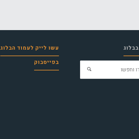
בבלוג
עשו לייק לעמוד הבלוג
בפייסבוק
חפש
את: